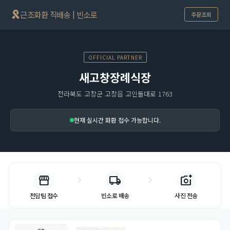
근조화환 직배송 | 빈소로
주문조회
OFFICIAL PARTNER
새고창장례식장
전라북도 고창군 고창읍 고인돌대로 1763
현재 실시간 화환 접수 가능합니다.
chevron_right
chevron_right
storefront
local_shipping
add_a_photo
전담팀 접수
빈소로 배송
사진 전송